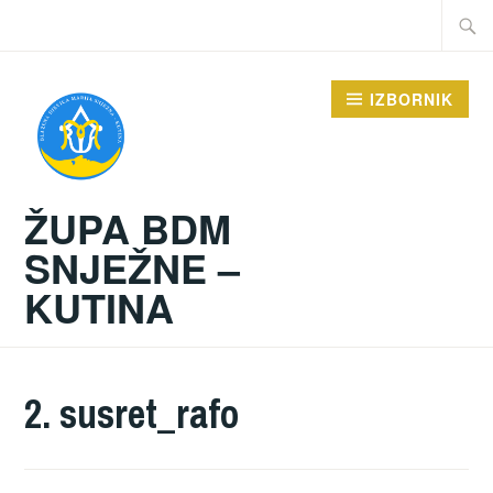
Preskoči
Traži:
na
sadržaj
IZBORNIK
ŽUPA BDM
SNJEŽNE –
KUTINA
2. susret_rafo