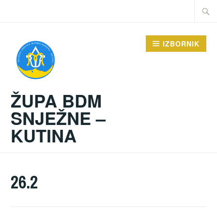
Preskoči
Traži:
na
sadržaj
IZBORNIK
ŽUPA BDM
SNJEŽNE –
KUTINA
26.2