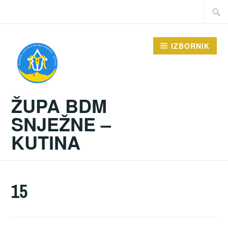
Preskoči
Traži:
na
sadržaj
IZBORNIK
ŽUPA BDM
SNJEŽNE –
KUTINA
15