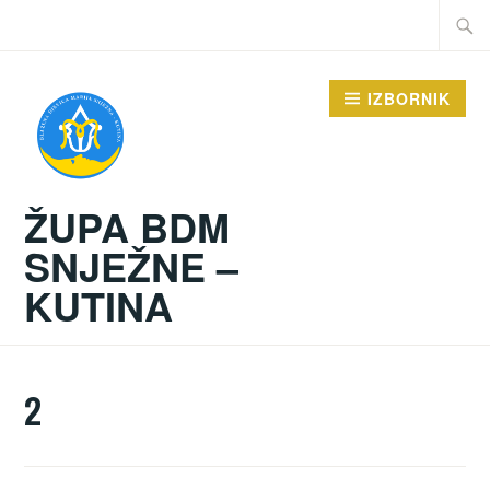
Preskoči
Traži:
na
sadržaj
IZBORNIK
ŽUPA BDM
SNJEŽNE –
KUTINA
2