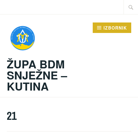
Preskoči
Traži:
na
sadržaj
IZBORNIK
ŽUPA BDM
SNJEŽNE –
KUTINA
21