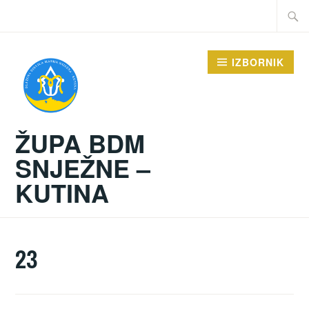
Preskoči
Traži:
na
sadržaj
IZBORNIK
ŽUPA BDM
SNJEŽNE –
KUTINA
23