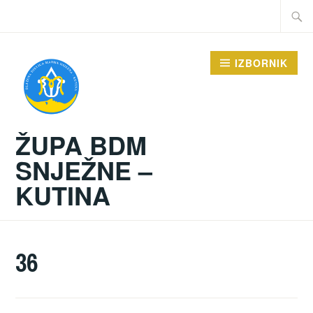
Preskoči
Traži:
na
sadržaj
IZBORNIK
ŽUPA BDM
SNJEŽNE –
KUTINA
36