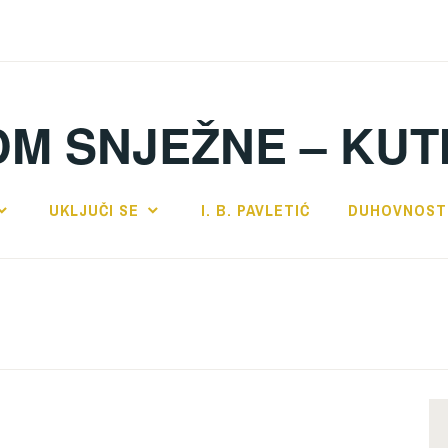
DM SNJEŽNE – KUT
UKLJUČI SE
I. B. PAVLETIĆ
DUHOVNOST