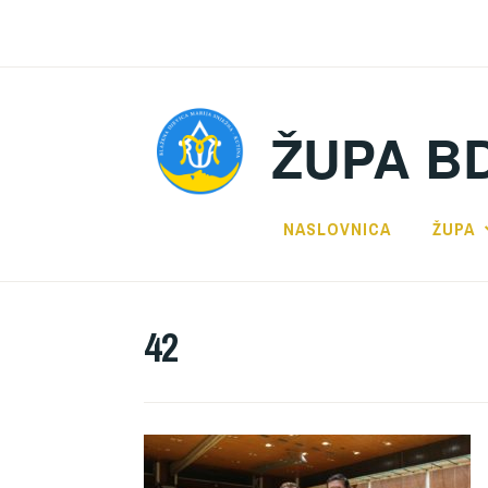
Preskoči
na
sadržaj
ŽUPA B
NASLOVNICA
ŽUPA
42