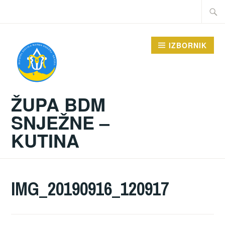
Preskoči
Traži:
na
sadržaj
IZBORNIK
ŽUPA BDM
SNJEŽNE –
KUTINA
IMG_20190916_120917