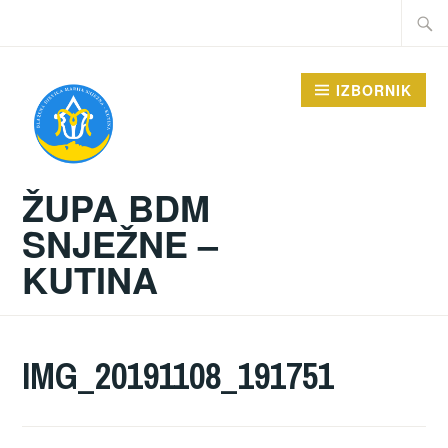
Preskoči
Traži:
na
sadržaj
IZBORNIK
ŽUPA BDM
SNJEŽNE –
KUTINA
IMG_20191108_191751