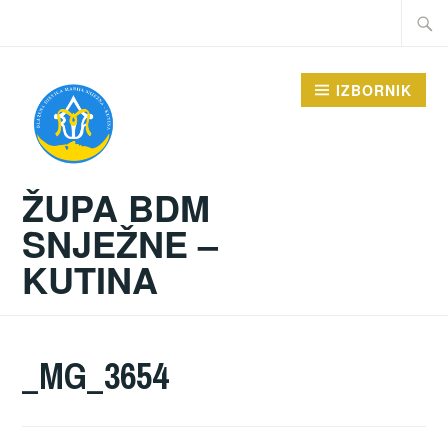
Preskoči
Traži:
na
sadržaj
IZBORNIK
ŽUPA BDM
SNJEŽNE –
KUTINA
_MG_3654