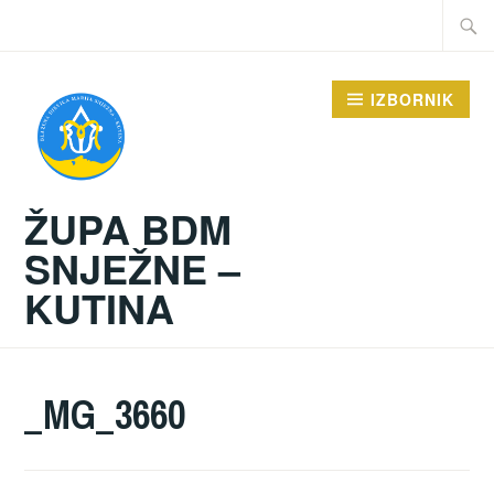
Preskoči
Traži:
na
sadržaj
IZBORNIK
ŽUPA BDM
SNJEŽNE –
KUTINA
_MG_3660