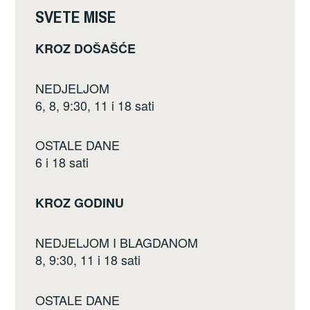
e
er
e
SVETE MISE
b
KROZ DOŠAŠĆE
o
o
NEDJELJOM
k
6, 8, 9:30, 11 i 18 sati
OSTALE DANE
6 i 18 sati
KROZ GODINU
NEDJELJOM I BLAGDANOM
8, 9:30, 11 i 18 sati
OSTALE DANE