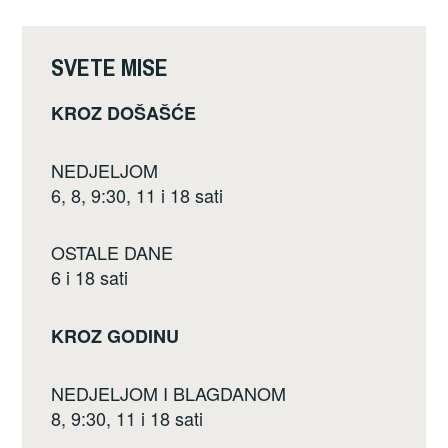
c
tt
ar
e
er
e
SVETE MISE
b
KROZ DOŠAŠĆE
o
o
NEDJELJOM
k
6, 8, 9:30, 11 i 18 sati
OSTALE DANE
6 i 18 sati
KROZ GODINU
NEDJELJOM I BLAGDANOM
8, 9:30, 11 i 18 sati