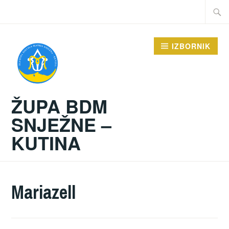
Preskoči
Traži:
na
sadržaj
IZBORNIK
ŽUPA BDM
SNJEŽNE –
KUTINA
Mariazell