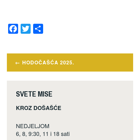
F
T
S
a
wi
h
c
tt
ar
e
er
e
Navigacija
HODOČAŠĆA 2025.
b
objava
o
o
SVETE MISE
k
KROZ DOŠAŠĆE
NEDJELJOM
6, 8, 9:30, 11 i 18 sati