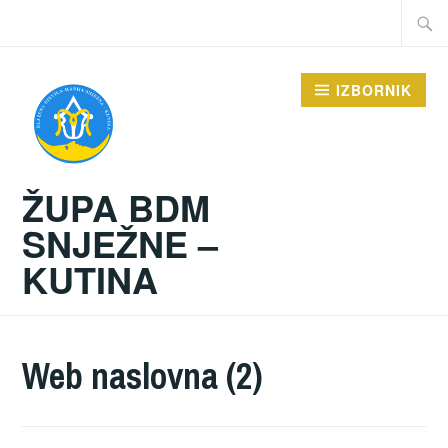
Preskoči
Traži:
na
sadržaj
IZBORNIK
ŽUPA BDM
SNJEŽNE –
KUTINA
Web naslovna (2)