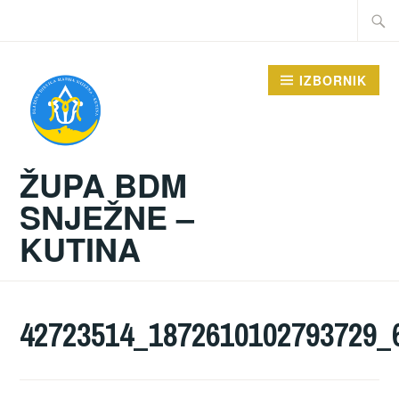
Preskoči
Traži:
na
sadržaj
IZBORNIK
ŽUPA BDM
SNJEŽNE –
KUTINA
42723514_1872610102793729_