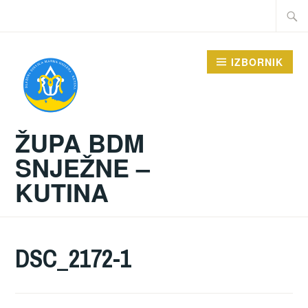
Preskoči
Traži:
na
sadržaj
IZBORNIK
ŽUPA BDM
SNJEŽNE –
KUTINA
DSC_2172-1