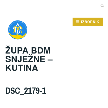
Preskoči
Traži:
na
sadržaj
IZBORNIK
ŽUPA BDM
SNJEŽNE –
KUTINA
DSC_2179-1