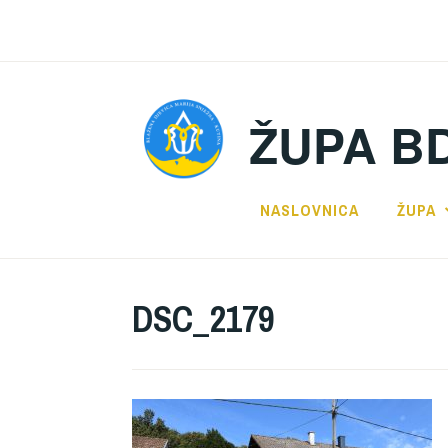
Preskoči
na
sadržaj
ŽUPA B
NASLOVNICA
ŽUPA
DSC_2179