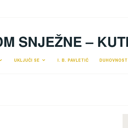
DM SNJEŽNE – KUT
UKLJUČI SE
I. B. PAVLETIĆ
DUHOVNOST