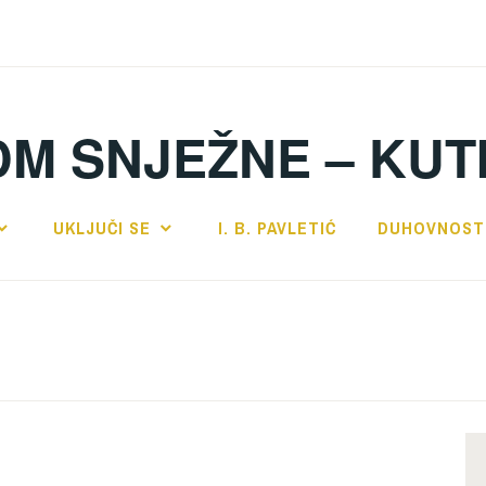
DM SNJEŽNE – KUT
UKLJUČI SE
I. B. PAVLETIĆ
DUHOVNOST