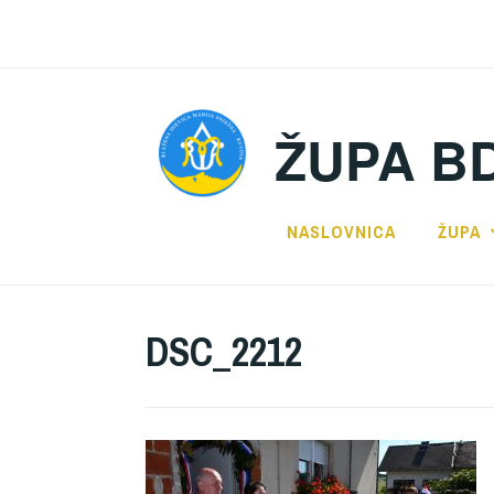
Preskoči
na
sadržaj
ŽUPA B
NASLOVNICA
ŽUPA
DSC_2212