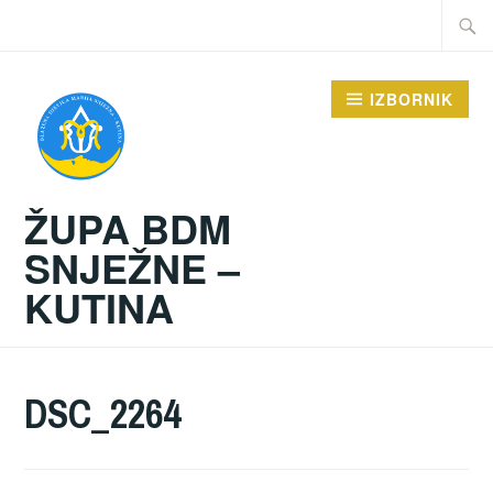
Preskoči
Traži:
na
sadržaj
IZBORNIK
ŽUPA BDM
SNJEŽNE –
KUTINA
DSC_2264