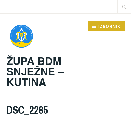
Preskoči
Traži:
na
sadržaj
IZBORNIK
ŽUPA BDM
SNJEŽNE –
KUTINA
DSC_2285