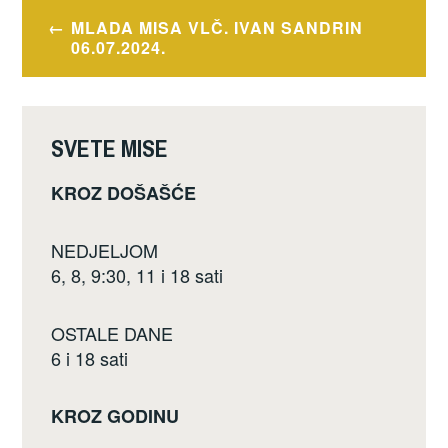
e
er
e
Navigacija
MLADA MISA VLČ. IVAN SANDRIN
b
objava
06.07.2024.
o
o
k
SVETE MISE
KROZ DOŠAŠĆE
NEDJELJOM
6, 8, 9:30, 11 i 18 sati
OSTALE DANE
6 i 18 sati
KROZ GODINU