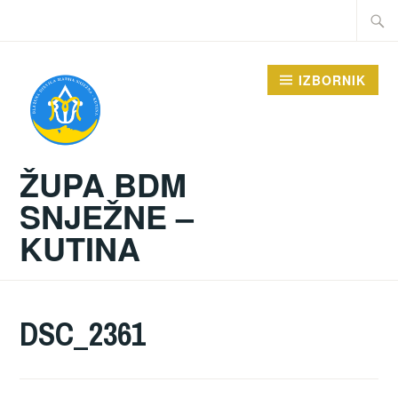
Preskoči
Traži:
na
sadržaj
IZBORNIK
ŽUPA BDM
SNJEŽNE –
KUTINA
DSC_2361