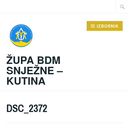
Preskoči
Traži:
na
sadržaj
IZBORNIK
ŽUPA BDM
SNJEŽNE –
KUTINA
DSC_2372