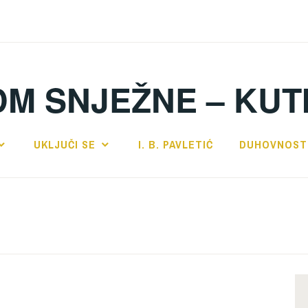
DM SNJEŽNE – KUT
UKLJUČI SE
I. B. PAVLETIĆ
DUHOVNOST