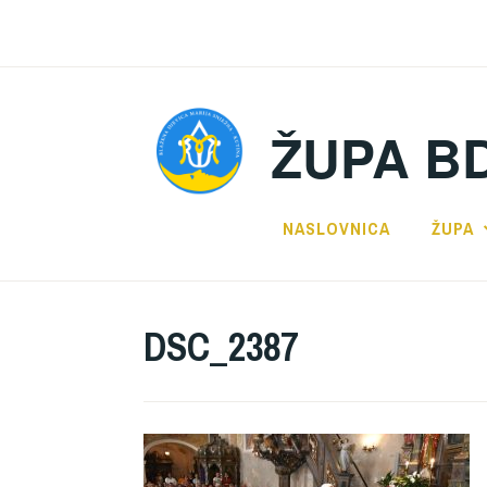
Preskoči
na
sadržaj
ŽUPA B
NASLOVNICA
ŽUPA
DSC_2387