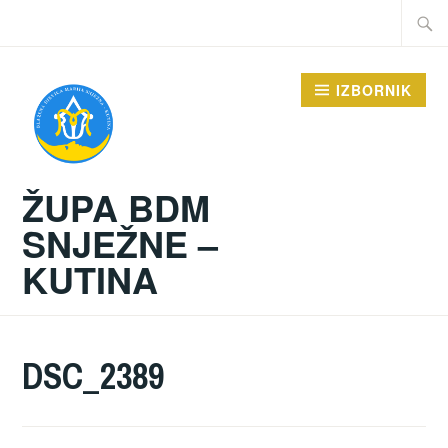
Preskoči
Traži:
na
sadržaj
IZBORNIK
ŽUPA BDM
SNJEŽNE –
KUTINA
DSC_2389