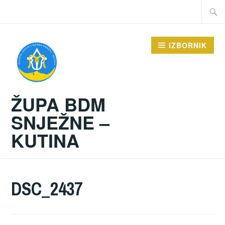
Preskoči
Traži:
na
sadržaj
IZBORNIK
ŽUPA BDM
SNJEŽNE –
KUTINA
DSC_2437