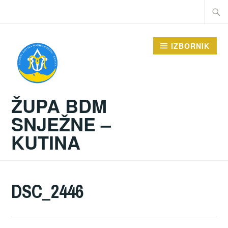
Preskoči
Traži:
na
sadržaj
IZBORNIK
ŽUPA BDM
SNJEŽNE –
KUTINA
DSC_2446