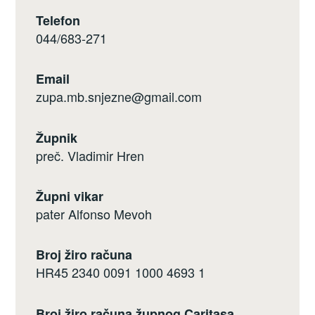
Telefon
044/683-271
Email
zupa.mb.snjezne@gmail.com
Župnik
preč. Vladimir Hren
Župni vikar
pater Alfonso Mevoh
Broj žiro računa
HR45 2340 0091 1000 4693 1
Broj žiro računa župnog Caritasa