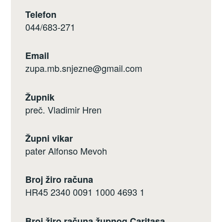
Telefon
044/683-271
Email
zupa.mb.snjezne@gmail.com
Župnik
preč. Vladimir Hren
Župni vikar
pater Alfonso Mevoh
Broj žiro računa
HR45 2340 0091 1000 4693 1
Broj žiro računa župnog Caritasa