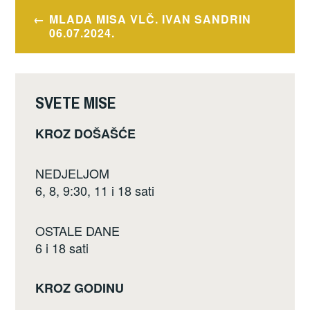
e
er
e
Navigacija
MLADA MISA VLČ. IVAN SANDRIN
b
objava
06.07.2024.
o
o
k
SVETE MISE
KROZ DOŠAŠĆE
NEDJELJOM
6, 8, 9:30, 11 i 18 sati
OSTALE DANE
6 i 18 sati
KROZ GODINU