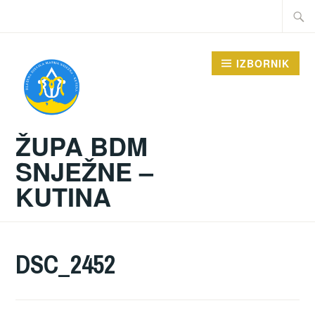
Preskoči
Traži:
na
sadržaj
IZBORNIK
ŽUPA BDM
SNJEŽNE –
KUTINA
DSC_2452