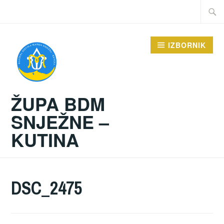
Preskoči
Traži:
na
sadržaj
IZBORNIK
ŽUPA BDM
SNJEŽNE –
KUTINA
DSC_2475