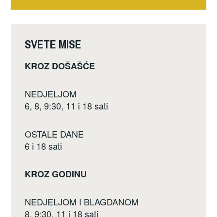
o
o
k
SVETE MISE
KROZ DOŠAŠĆE
NEDJELJOM
6, 8, 9:30, 11 i 18 sati
OSTALE DANE
6 i 18 sati
KROZ GODINU
NEDJELJOM I BLAGDANOM
8, 9:30, 11 i 18 sati