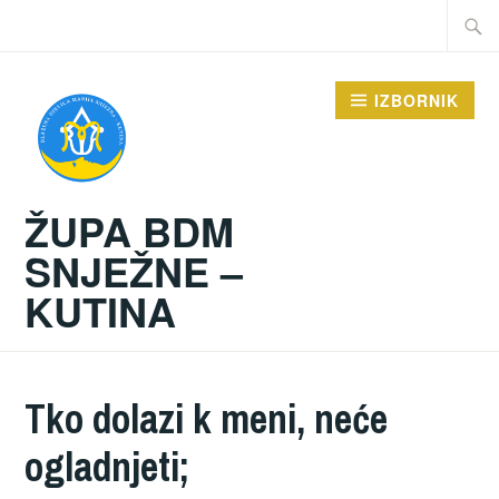
Preskoči
Traži:
na
sadržaj
IZBORNIK
ŽUPA BDM
SNJEŽNE –
KUTINA
Tko dolazi k meni, neće
ogladnjeti;