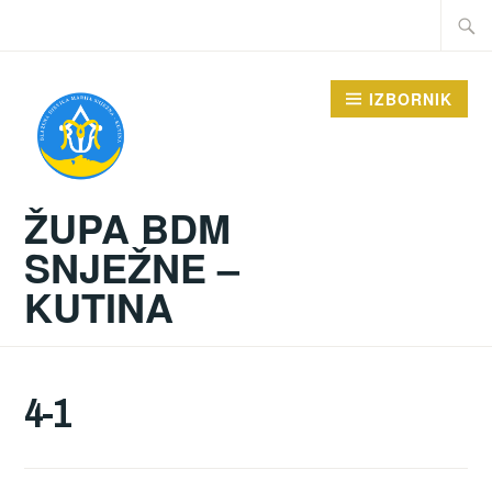
Preskoči
Traži:
na
sadržaj
IZBORNIK
ŽUPA BDM
SNJEŽNE –
KUTINA
4-1