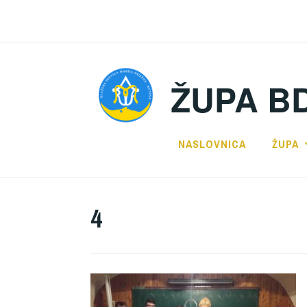
Preskoči
na
sadržaj
ŽUPA B
NASLOVNICA
ŽUPA
4