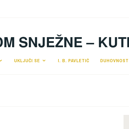
DM SNJEŽNE – KUT
UKLJUČI SE
I. B. PAVLETIĆ
DUHOVNOST