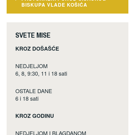
b
objava
BISKUPA VLADE KOŠIĆA
o
o
k
SVETE MISE
KROZ DOŠAŠĆE
NEDJELJOM
6, 8, 9:30, 11 i 18 sati
OSTALE DANE
6 i 18 sati
KROZ GODINU
NEDJELJOM I BLAGDANOM