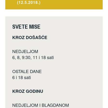
(12.5.2018.)
o
o
k
SVETE MISE
KROZ DOŠAŠĆE
NEDJELJOM
6, 8, 9:30, 11 i 18 sati
OSTALE DANE
6 i 18 sati
KROZ GODINU
NEDJELJOM I BLAGDANOM