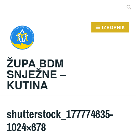
Preskoči
Traži:
na
sadržaj
IZBORNIK
ŽUPA BDM
SNJEŽNE –
KUTINA
shutterstock_177774635-
1024×678