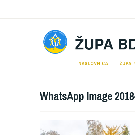
Preskoči
na
sadržaj
ŽUPA B
NASLOVNICA
ŽUPA
WhatsApp Image 2018-1