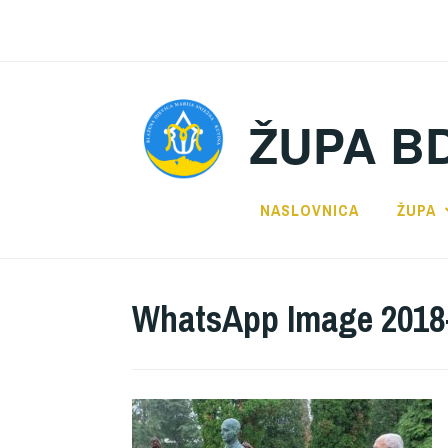
Preskoči
na
sadržaj
ŽUPA B
NASLOVNICA
ŽUPA
WhatsApp Image 2018-1