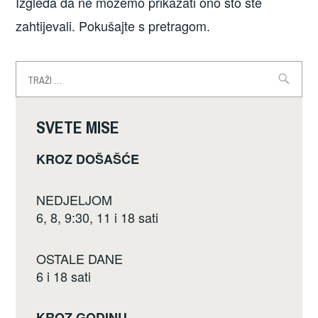
Izgleda da ne možemo prikazati ono što ste
zahtijevali. Pokušajte s pretragom.
Traži:
SVETE MISE
KROZ DOŠAŠĆE
NEDJELJOM
6, 8, 9:30, 11 i 18 sati
OSTALE DANE
6 i 18 sati
KROZ GODINU