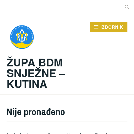
Preskoči
Traži:
na
sadržaj
IZBORNIK
ŽUPA BDM
SNJEŽNE –
KUTINA
Nije pronađeno