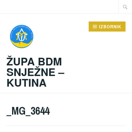
Preskoči
Traži:
na
sadržaj
IZBORNIK
ŽUPA BDM
SNJEŽNE –
KUTINA
_MG_3644