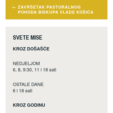
e
er
e
Navigacija
ZAVRŠETAK PASTORALNOG
b
objava
POHODA BISKUPA VLADE KOŠIĆA
o
o
k
SVETE MISE
KROZ DOŠAŠĆE
NEDJELJOM
6, 8, 9:30, 11 i 18 sati
OSTALE DANE
6 i 18 sati
KROZ GODINU