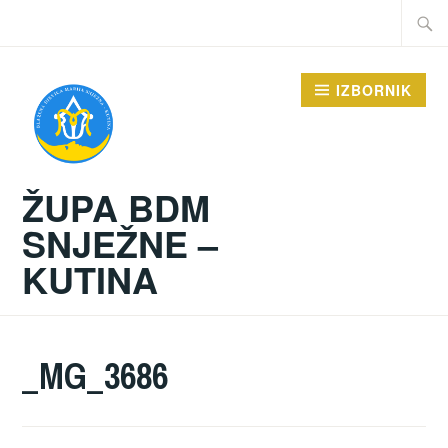
Preskoči
Traži:
na
sadržaj
IZBORNIK
ŽUPA BDM
SNJEŽNE –
KUTINA
_MG_3686