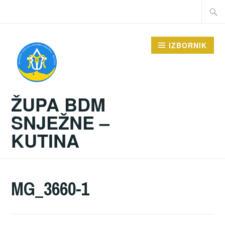
Preskoči
Traži:
na
sadržaj
IZBORNIK
ŽUPA BDM
SNJEŽNE –
KUTINA
MG_3660-1