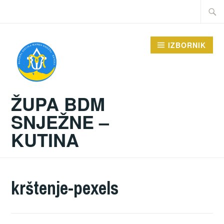
Preskoči
Traži:
na
sadržaj
IZBORNIK
ŽUPA BDM
SNJEŽNE –
KUTINA
krštenje-pexels