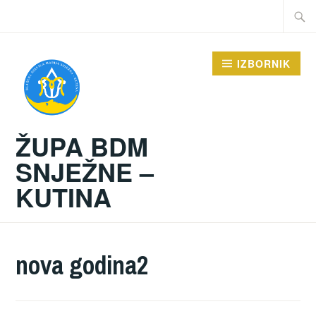
Preskoči
Traži:
na
sadržaj
IZBORNIK
ŽUPA BDM
SNJEŽNE –
KUTINA
nova godina2