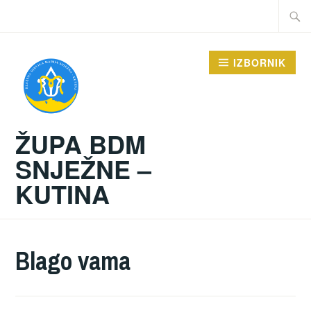
Preskoči
Traži:
na
sadržaj
IZBORNIK
ŽUPA BDM
SNJEŽNE –
KUTINA
Blago vama