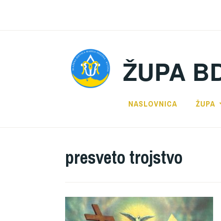
Preskoči
na
sadržaj
ŽUPA B
NASLOVNICA
ŽUPA
presveto trojstvo