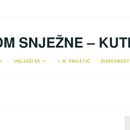
DM SNJEŽNE – KUT
UKLJUČI SE
I. B. PAVLETIĆ
DUHOVNOST