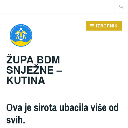
Preskoči
Traži:
na
sadržaj
IZBORNIK
ŽUPA BDM
SNJEŽNE –
KUTINA
Ova je sirota ubacila više od
svih.