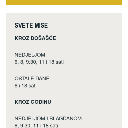
b
objava
o
o
SVETE MISE
k
KROZ DOŠAŠĆE
NEDJELJOM
6, 8, 9:30, 11 i 18 sati
OSTALE DANE
6 i 18 sati
KROZ GODINU
NEDJELJOM I BLAGDANOM
8, 9:30, 11 i 18 sati