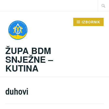
Preskoči
Traži:
na
sadržaj
IZBORNIK
ŽUPA BDM
SNJEŽNE –
KUTINA
duhovi