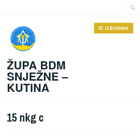
Preskoči
Traži:
na
sadržaj
IZBORNIK
ŽUPA BDM
SNJEŽNE –
KUTINA
15 nkg c