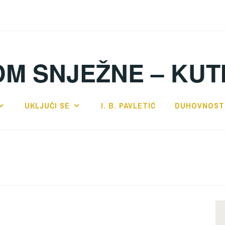
DM SNJEŽNE – KUT
UKLJUČI SE
I. B. PAVLETIĆ
DUHOVNOST