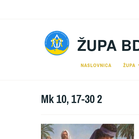
Preskoči
na
sadržaj
ŽUPA B
NASLOVNICA
ŽUPA
Mk 10, 17-30 2